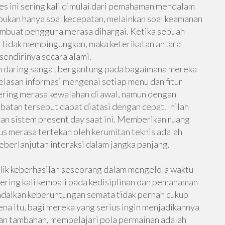
es ini sering kali dimulai dari pemahaman mendalam
i bukan hanya soal kecepatan, melainkan soal keamanan
mbuat pengguna merasa dihargai. Ketika sebuah
 tidak membingungkan, maka keterikatan antara
endirinya secara alami.
 daring sangat bergantung pada bagaimana mereka
elasan informasi mengenai setiap menu dan fitur
sering merasa kewalahan di awal, namun dengan
batan tersebut dapat diatasi dengan cepat. Inilah
n sistem present day saat ini. Memberikan ruang
us merasa tertekan oleh kerumitan teknis adalah
eberlanjutan interaksi dalam jangka panjang.
lik keberhasilan seseorang dalam mengelola waktu
sering kali kembali pada kedisiplinan dan pemahaman
ndalkan keberuntungan semata tidak pernah cukup
ena itu, bagi mereka yang serius ingin menjadikannya
an tambahan, mempelajari pola permainan adalah