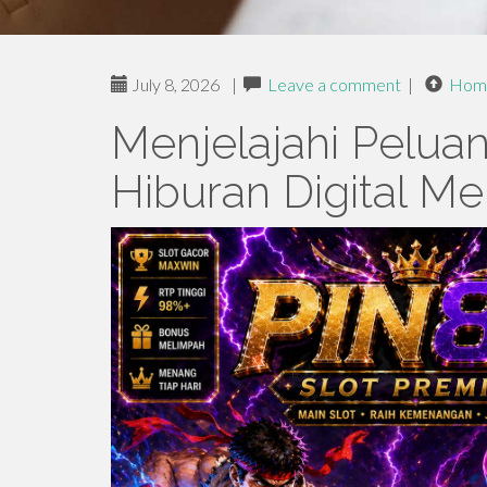
July 8, 2026
|
Leave a comment
|
Hom
Menjelajahi Peluan
Hiburan Digital Me