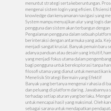
menuntut strategi serta keberuntungan. Pros
mengenai sistem login yang efisien. Efisiens
knowledge dan kenyamanan navigasi yang me
System mampu menyajikan alur yang logis dan
pengguna dan sistem akan terbangun dengan s
Pengalaman pengguna dalam sebuah platform
berinteraksi dengan antarmuka yang ada. Kej
menjadi sangat krusial. Banyak pemain baru 
adanya panduan atau desain yang intuitif, ham
yang menjadi fokus utama dalam pengembanga
bagi pengguna untuk bereksplorasi tanpa har
filosofi utama yang dianut untuk memastikan k
Menelisik Strategi Bermain yang Efektif
Banyak yang bertanya mengenai rahasia di ba
dan peluang di platform daring. Jawabannya 
terhadap setiap aturan yang berlaku. Menga
untuk mencapai hasil yang maksimal. Oleh kar
sebagai sarana untuk mendapatkan pendapat