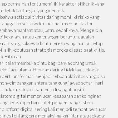
iap permainan tentu memiliki karakteristik unik yang
ah letak tantangan yang menarik.
bahwa setiap aktivitas daring memiliki risiko yang
 anggaran serta waktu bermain menjadi faktor
mbawa manfaat atau justru sebaliknya. Mengelola
pi kekalahan atau kemenangan beruntun, adalah
 pemain yang sukses adalah mereka yang mampu tetap
alih keputusan strategis mereka di saat-saat kritis.
uk Hiburan
ari telah membuka pintu bagi banyak orang untuk
 pekerjaan utama. Hiburan daring tidak lagi sekadar
 bertransformasi menjadi sebuah aktivitas yang bisa
 menyeimbangkan antara tanggung jawab sehari-hari
i, maka hasilnya bisa menjadi sangat positif.
sistem digital memerlukan kesabaran dan keinginan
u yang terus diperbarui oleh pengembang sistem.
r platform digital sering kali menjadi tempat bertukar
elines tentang cara memaksimalkan fitur atau sekadar