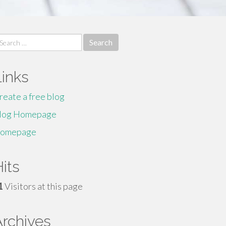
earch
r:
Links
reate a free blog
log Homepage
omepage
its
1
Visitors at this page
Archives