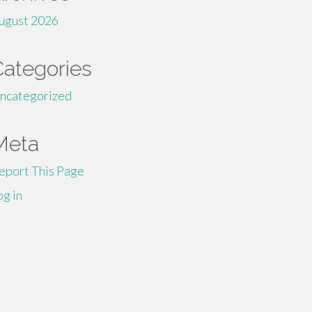
ugust 2026
Categories
ncategorized
Meta
eport This Page
og in