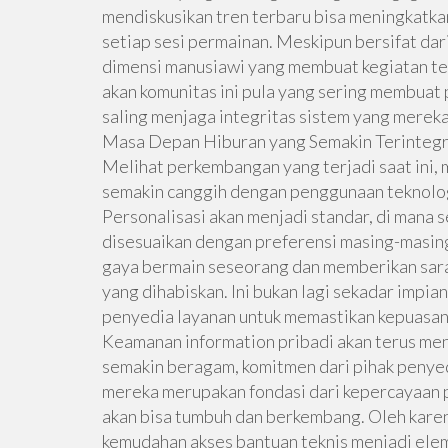
mendiskusikan tren terbaru bisa meningkat
setiap sesi permainan. Meskipun bersifat dar
dimensi manusiawi yang membuat kegiatan te
akan komunitas ini pula yang sering membuat
saling menjaga integritas sistem yang merek
Masa Depan Hiburan yang Semakin Terintegr
Melihat perkembangan yang terjadi saat ini, 
semakin canggih dengan penggunaan teknolog
Personalisasi akan menjadi standar, di man
disesuaikan dengan preferensi masing-masi
gaya bermain seseorang dan memberikan sara
yang dihabiskan. Ini bukan lagi sekadar impia
penyedia layanan untuk memastikan kepuasan
Keamanan information pribadi akan terus men
semakin beragam, komitmen dari pihak peny
mereka merupakan fondasi dari kepercayaan p
akan bisa tumbuh dan berkembang. Oleh karen
kemudahan akses bantuan teknis menjadi elem